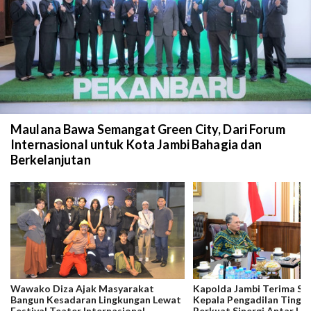
Maulana Bawa Semangat Green City, Dari Forum
Internasional untuk Kota Jambi Bahagia dan
Berkelanjutan
Wawako Diza Ajak Masyarakat
Kapolda Jambi Terima Si
Bangun Kesadaran Lingkungan Lewat
Kepala Pengadilan Tinggi
Festival Teater Internasional
Perkuat Sinergi Antar L