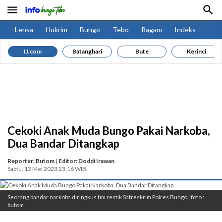


Lensa
Hukrim
Bungo
Tebo
Ragam
Indeks
IJ.com
Batanghari
Bute
Kerinci
Cekoki Anak Muda Bungo Pakai Narkoba,
Dua Bandar Ditangkap
Reporter: Butom
|
Editor: Doddi Irawan
Sabtu, 13 Mei 2023 23:16 WIB
Seorang bandar narkoba diringkus tim restik Satreskrim Polres Bungo | foto :
butom